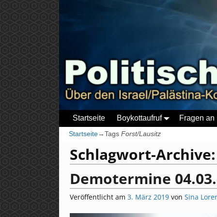
Startseite
Boykottaufruf
Fragen an 
Startseite
→Tags
Forst/Lausitz
Schlagwort-Archive
Demotermine 04.03.
Veröffentlicht am
3. März 2019
von
Sina Lore