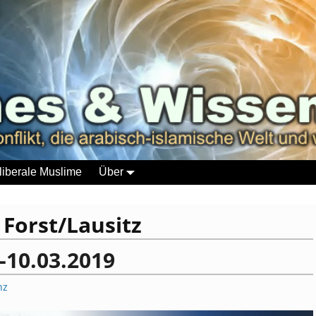
liberale Muslime
Über
:
Forst/Lausitz
-10.03.2019
nz