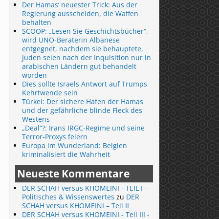
Der Hamas‘ neuester Trick: Aus der
Regierung ausscheiden, die Waffen
behalten
SCOOP: „Lesen Sie Geschichtsbücher“,
wird UNO-Beraterin Albanese
entgegnet, nachdem sie behauptete,
Juden seien nach der Inquisition nur in
arabischen Ländern gut behandelt
worden
Dies sollte Israels Antwort auf Trumps
Kehrtwende sein
Türkei: Der sichere Hafen der Hamas
und der gefährliche blinde Fleck des
Westens
„Deal“?: Irans IRGC-Regime und seine
Terror-Proxys feiern
Europa im Wunderland: Belgien
kriminalisiert die Wahrheit
Neueste Kommentare
DER SCHAH versus KHOMEINI - TEIL I -
Politisches & Wissenswertes
zu
DER
SCHAH versus KHOMEINI – Teil II
DER SCHAH versus KHOMEINI - Teil III -