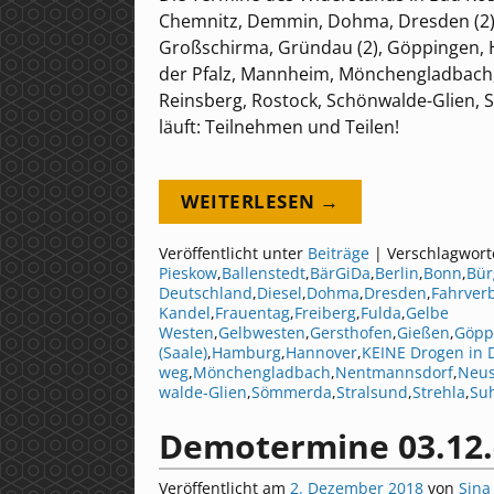
Chemnitz, Demmin, Dohma, Dresden (2), F
Großschirma, Gründau (2), Göppingen, H
der Pfalz, Mannheim, Mönchengladbach, 
Reinsberg, Rostock, Schönwalde-Glien, S
läuft: Teilnehmen und Teilen!
WEITERLESEN →
Veröffentlicht unter
Beiträge
|
Verschlagwort
Pieskow
,
Ballenstedt
,
BärGiDa
,
Berlin
,
Bonn
,
Bür
Deutschland
,
Diesel
,
Dohma
,
Dresden
,
Fahrver
Kandel
,
Frauentag
,
Freiberg
,
Fulda
,
Gelbe
Westen
,
Gelbwesten
,
Gersthofen
,
Gießen
,
Göpp
(Saale)
,
Hamburg
,
Hannover
,
KEINE Drogen in 
weg
,
Mönchengladbach
,
Nentmannsdorf
,
Neus
walde-Glien
,
Sömmerda
,
Stralsund
,
Strehla
,
Su
Demotermine 03.12.
Veröffentlicht am
2. Dezember 2018
von
Sina