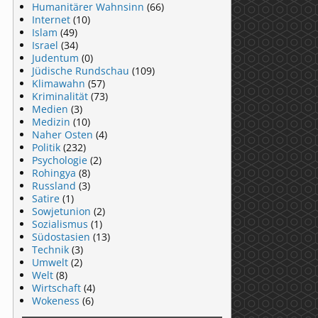
Humanitärer Wahnsinn
(66)
Internet
(10)
Islam
(49)
Israel
(34)
Judentum
(0)
Jüdische Rundschau
(109)
Klimawahn
(57)
Kriminalität
(73)
Medien
(3)
Medizin
(10)
Naher Osten
(4)
Politik
(232)
Psychologie
(2)
Rohingya
(8)
Russland
(3)
Satire
(1)
Sowjetunion
(2)
Sozialismus
(1)
Südostasien
(13)
Technik
(3)
Umwelt
(2)
Welt
(8)
Wirtschaft
(4)
Wokeness
(6)