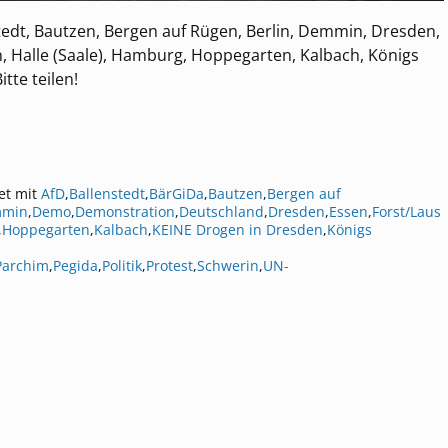
tedt, Bautzen, Bergen auf Rügen, Berlin, Demmin, Dresden,
, Halle (Saale), Hamburg, Hoppegarten, Kalbach, Königs
tte teilen!
et mit
AfD
,
Ballenstedt
,
BärGiDa
,
Bautzen
,
Bergen auf
min
,
Demo
,
Demonstration
,
Deutschland
,
Dresden
,
Essen
,
Forst/Laus
,
Hoppegarten
,
Kalbach
,
KEINE Drogen in Dresden
,
Königs
Parchim
,
Pegida
,
Politik
,
Protest
,
Schwerin
,
UN-