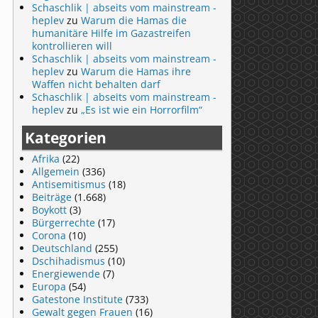
Schaschlik | abseits vom mainstream -
heplev
zu
Warum die Hamas die
humanitäre Hilfe im Gazastreifen
kontrollieren will
Schaschlik | abseits vom mainstream -
heplev
zu
Warum die Hamas ihre
Waffen nicht behalten darf
Schaschlik | abseits vom mainstream -
heplev
zu
„Es ist wie ein Horrorfilm“
Kategorien
Afrika
(22)
Allgemein
(336)
Antisemitismus
(18)
Beiträge
(1.668)
Boykott
(3)
Bürgerrechte
(17)
Corona
(10)
Deutschland
(255)
Dschihadismus
(10)
Energiewende
(7)
Europa
(54)
Gatestone Institute
(733)
Gewalt gegen Frauen
(16)