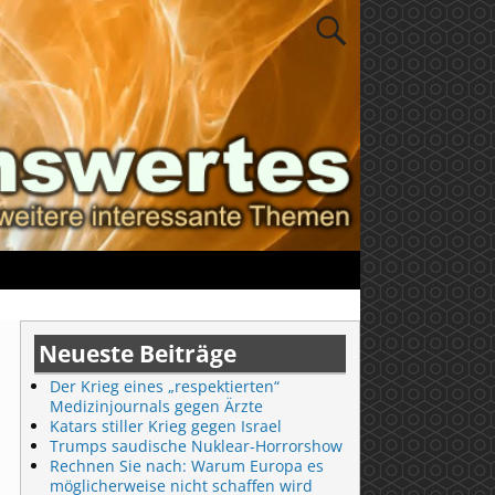
Neueste Beiträge
Der Krieg eines „respektierten“
Medizinjournals gegen Ärzte
Katars stiller Krieg gegen Israel
Trumps saudische Nuklear-Horrorshow
Rechnen Sie nach: Warum Europa es
möglicherweise nicht schaffen wird