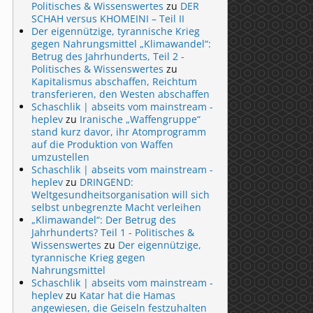
Politisches & Wissenswertes
zu
DER
SCHAH versus KHOMEINI – Teil II
Der eigennützige, tyrannische Krieg
gegen Nahrungsmittel „Klimawandel“:
Betrug des Jahrhunderts, Teil 2 -
Politisches & Wissenswertes
zu
Kapitalismus abschaffen, Reichtum
transferieren, den Westen abschaffen
Schaschlik | abseits vom mainstream -
heplev
zu
Iranische „Waffengruppe“
stand kurz davor, ihr Atomprogramm
auf die Produktion von Waffen
umzustellen
Schaschlik | abseits vom mainstream -
heplev
zu
DRINGEND:
Weltgesundheitsorganisation will sich
selbst unbegrenzte Macht verleihen
„Klimawandel“: Der Betrug des
Jahrhunderts? Teil 1 - Politisches &
Wissenswertes
zu
Der eigennützige,
tyrannische Krieg gegen
Nahrungsmittel
Schaschlik | abseits vom mainstream -
heplev
zu
Katar hat die Hamas
angewiesen, die Geiseln festzuhalten