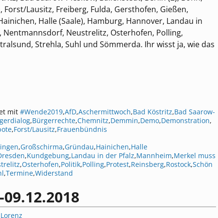
orst/Lausitz, Freiberg, Fulda, Gersthofen, Gießen,
ainichen, Halle (Saale), Hamburg, Hannover, Landau in
Nentmannsdorf, Neustrelitz, Osterhofen, Polling,
tralsund, Strehla, Suhl und Sömmerda. Ihr wisst ja, wie das
et mit
#Wende2019
,
AfD
,
Aschermittwoch
,
Bad Köstritz
,
Bad Saarow-
gerdialog
,
Bürgerrechte
,
Chemnitz
,
Demmin
,
Demo
,
Demonstration
,
bote
,
Forst/Lausitz
,
Frauenbündnis
ingen
,
Großschirma
,
Gründau
,
Hainichen
,
Halle
Dresden
,
Kundgebung
,
Landau in der Pfalz
,
Mannheim
,
Merkel muss
trelitz
,
Osterhofen
,
Politik
,
Polling
,
Protest
,
Reinsberg
,
Rostock
,
Schön
hl
,
Termine
,
Widerstand
-09.12.2018
 Lorenz