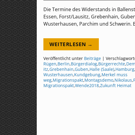
Die Termine des Widerstands in Ballens
Essen, Forst/Lausitz, Grebenhain, Guben
Wusterhausen, Parchim und Schwerin. Bi
WEITERLESEN →
Veröffentlicht unter
Beiträge
|
Verschlagwort
Rügen
,
Berlin
,
Bürgerdialog
,
Bürgerrechte
,
Dem
itz
,
Grebenhain
,
Guben
,
Halle (Saale)
,
Hamburg
Wusterhausen
,
Kundgebung
,
Merkel muss
weg
,
Migrationspakt
,
Montagsdemo
,
Nikolaus
,
Migrationspakt
,
Wende2018
,
Zukunft Heimat