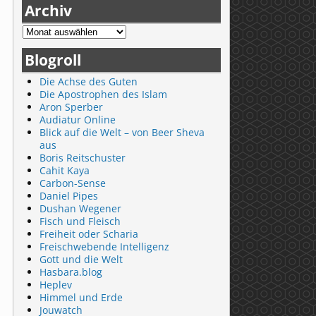
Archiv
Blogroll
Die Achse des Guten
Die Apostrophen des Islam
Aron Sperber
Audiatur Online
Blick auf die Welt – von Beer Sheva
aus
Boris Reitschuster
Cahit Kaya
Carbon-Sense
Daniel Pipes
Dushan Wegener
Fisch und Fleisch
Freiheit oder Scharia
Freischwebende Intelligenz
Gott und die Welt
Hasbara.blog
Heplev
Himmel und Erde
Jouwatch