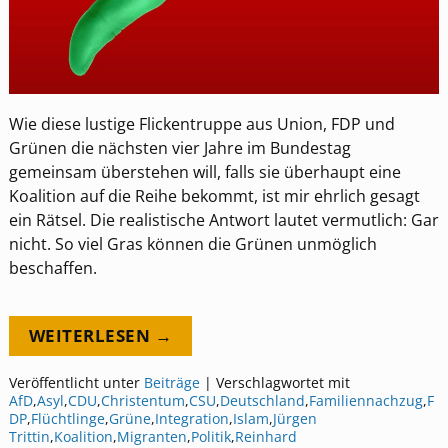
Wie diese lustige Flickentruppe aus Union, FDP und
Grünen die nächsten vier Jahre im Bundestag
gemeinsam überstehen will, falls sie überhaupt eine
Koalition auf die Reihe bekommt, ist mir ehrlich gesagt
ein Rätsel. Die realistische Antwort lautet vermutlich: Gar
nicht. So viel Gras können die Grünen unmöglich
beschaffen.
WEITERLESEN →
Veröffentlicht unter
Beiträge
|
Verschlagwortet mit
AfD
,
Asyl
,
CDU
,
Christentum
,
CSU
,
Deutschland
,
Familiennachzug
,
F
DP
,
Flüchtlinge
,
Grüne
,
Integration
,
Islam
,
Jürgen
Trittin
,
Koalition
,
Migranten
,
Politik
,
Reinhard