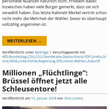
personelle Nuancen natürlich nicht. Problem dabei:
Inzwischen haben viele Bürger gemerkt, dass sie sich
verwählt haben. Das letzte Kabinett Merkel vertritt schon
nicht mehr die Mehrheit der Wähler, bevor es überhaupt
vollzählig angetreten ist.
WEITERLESEN →
Veröffentlicht unter
Beiträge
|
Verschlagwortet mit
AfD
,
Bundestag
,
CDU
,
CSU
,
Demokratie
,
Deutschland
,
FDP
,
GroKo
,
Gr
üne
,
INSA
,
Linke
,
Politik
,
Regierung
,
SPD
,
Union
,
Wahlen
,
Zukunft
Millionen „Flüchtlinge“:
Brüssel öffnet jetzt alle
Schleusentore!
Veröffentlicht am
13. Januar 2018
von
Sina Lorenz