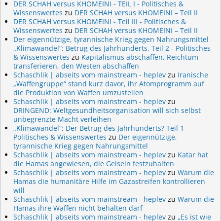
DER SCHAH versus KHOMEINI - TEIL I - Politisches &
Wissenswertes
zu
DER SCHAH versus KHOMEINI – Teil II
DER SCHAH versus KHOMEINI - Teil III - Politisches &
Wissenswertes
zu
DER SCHAH versus KHOMEINI – Teil II
Der eigennützige, tyrannische Krieg gegen Nahrungsmittel
„Klimawandel“: Betrug des Jahrhunderts, Teil 2 - Politisches
& Wissenswertes
zu
Kapitalismus abschaffen, Reichtum
transferieren, den Westen abschaffen
Schaschlik | abseits vom mainstream - heplev
zu
Iranische
„Waffengruppe“ stand kurz davor, ihr Atomprogramm auf
die Produktion von Waffen umzustellen
Schaschlik | abseits vom mainstream - heplev
zu
DRINGEND: Weltgesundheitsorganisation will sich selbst
unbegrenzte Macht verleihen
„Klimawandel“: Der Betrug des Jahrhunderts? Teil 1 -
Politisches & Wissenswertes
zu
Der eigennützige,
tyrannische Krieg gegen Nahrungsmittel
Schaschlik | abseits vom mainstream - heplev
zu
Katar hat
die Hamas angewiesen, die Geiseln festzuhalten
Schaschlik | abseits vom mainstream - heplev
zu
Warum die
Hamas die humanitäre Hilfe im Gazastreifen kontrollieren
will
Schaschlik | abseits vom mainstream - heplev
zu
Warum die
Hamas ihre Waffen nicht behalten darf
Schaschlik | abseits vom mainstream - heplev
zu
„Es ist wie