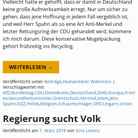
Vielleicht hatte er gehofft, dass er damit in Deutschland
keine große Aufmerksamkeit erregt. Nur um sicher zu
gehen, dass jene Hoffnung in jedem Fall vergeblich ist,
und weil Herr Spahn als so eine Art Anti-Merkel und
letzter Rettungsring der CDU gehandelt wird, kümmere
ich mich darum. Diese konservative Mogelpackung
gehört frühzeitig ins Recycling.
WEITERLESEN →
Veröffentlicht unter
Beiträge
,
Humanitärer Wahnsinn
|
Verschlagwortet mit
AfD
,
Bundestag
,
CDU
,
Demokratie
,
Deutschland
,
Ditib
,
Europa
,
Front
ex
,
Gesundheitsminister
,
Grenzschutz
,
Hirntod
,
Islam
,
Jens
Spahn
,
NZZ
,
Politik
,
Religion
,
Schaumschläger
,
SPD
,
Ungarn
,
Union
Regierung sucht Volk
Veröffentlicht am
7. März 2018
von
Sina Lorenz