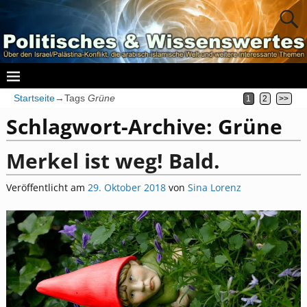
Startseite
→Tags
Grüne
1
2
>>
Schlagwort-Archive:
Grüne
Merkel ist weg! Bald.
Veröffentlicht am
29. Oktober 2018
von
Sina Lorenz