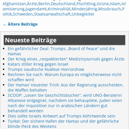
Afghanistan
,
Ärzte
,
Berlin
,
Deutschland
,
Flüchtling
,
Grüne
,
Islam
,
Isl
amisierung
,
Jugendamt
,
Kriminalität
,
Minderjährig
,
Missbrauch
,
P
olitik
,
Schweden
,
Staatsanwaltschaft
,
Unbegleitet
←
Ältere Beiträge
Artikelnavigation
Neueste Beiträge
Ein gefährlicher Deal: Trumps „Board of Peace“ und die
Hamas
Der Krieg eines „respektierten“ Medizinjournals gegen Ärzte
Katars stiller Krieg gegen Israel
Trumps saudische Nuklear-Horrorshow
Rechnen Sie nach: Warum Europa es möglicherweise nicht
schaffen wird
Der Hamas‘ neuester Trick: Aus der Regierung ausscheiden,
die Waffen behalten
SCOOP: „Lesen Sie Geschichtsbücher“, wird UNO-Beraterin
Albanese entgegnet, nachdem sie behauptete, Juden seien
nach der Inquisition nur in arabischen Ländern gut
behandelt worden
Dies sollte Israels Antwort auf Trumps Kehrtwende sein
Türkei: Der sichere Hafen der Hamas und der gefährliche
blinde Fleck des Westens