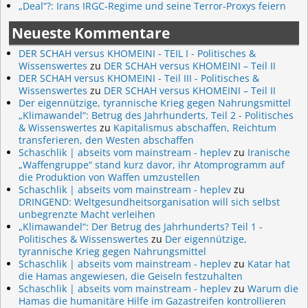
„Deal“?: Irans IRGC-Regime und seine Terror-Proxys feiern
Neueste Kommentare
DER SCHAH versus KHOMEINI - TEIL I - Politisches &
Wissenswertes
zu
DER SCHAH versus KHOMEINI – Teil II
DER SCHAH versus KHOMEINI - Teil III - Politisches &
Wissenswertes
zu
DER SCHAH versus KHOMEINI – Teil II
Der eigennützige, tyrannische Krieg gegen Nahrungsmittel
„Klimawandel“: Betrug des Jahrhunderts, Teil 2 - Politisches
& Wissenswertes
zu
Kapitalismus abschaffen, Reichtum
transferieren, den Westen abschaffen
Schaschlik | abseits vom mainstream - heplev
zu
Iranische
„Waffengruppe“ stand kurz davor, ihr Atomprogramm auf
die Produktion von Waffen umzustellen
Schaschlik | abseits vom mainstream - heplev
zu
DRINGEND: Weltgesundheitsorganisation will sich selbst
unbegrenzte Macht verleihen
„Klimawandel“: Der Betrug des Jahrhunderts? Teil 1 -
Politisches & Wissenswertes
zu
Der eigennützige,
tyrannische Krieg gegen Nahrungsmittel
Schaschlik | abseits vom mainstream - heplev
zu
Katar hat
die Hamas angewiesen, die Geiseln festzuhalten
Schaschlik | abseits vom mainstream - heplev
zu
Warum die
Hamas die humanitäre Hilfe im Gazastreifen kontrollieren