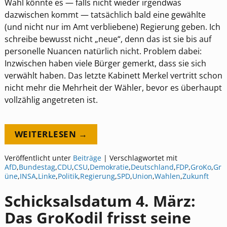
Wahl könnte es — falls nicht wieder irgendwas
dazwischen kommt — tatsächlich bald eine gewählte
(und nicht nur im Amt verbliebene) Regierung geben. Ich
schreibe bewusst nicht „neue“, denn das ist sie bis auf
personelle Nuancen natürlich nicht. Problem dabei:
Inzwischen haben viele Bürger gemerkt, dass sie sich
verwählt haben. Das letzte Kabinett Merkel vertritt schon
nicht mehr die Mehrheit der Wähler, bevor es überhaupt
vollzählig angetreten ist.
WEITERLESEN →
Veröffentlicht unter
Beiträge
|
Verschlagwortet mit
AfD
,
Bundestag
,
CDU
,
CSU
,
Demokratie
,
Deutschland
,
FDP
,
GroKo
,
Gr
üne
,
INSA
,
Linke
,
Politik
,
Regierung
,
SPD
,
Union
,
Wahlen
,
Zukunft
Schicksalsdatum 4. März:
Das GroKodil frisst seine