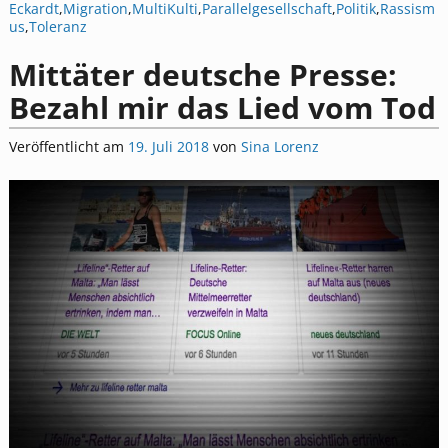
Eckardt
,
Migration
,
MultiKulti
,
Parallelgesellschaft
,
Politik
,
Rassism
us
,
Toleranz
Mittäter deutsche Presse:
Bezahl mir das Lied vom Tod
Veröffentlicht am
19. Juli 2018
von
Sina Lorenz