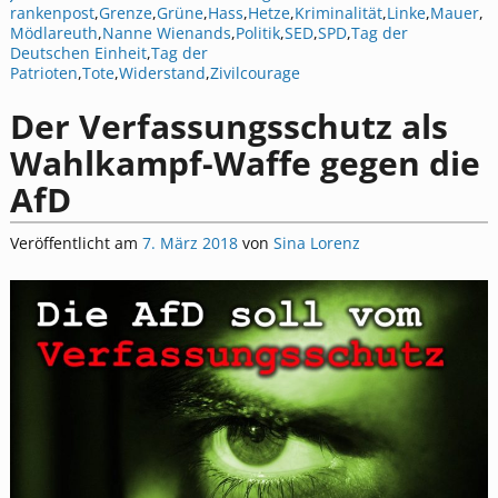
rankenpost
,
Grenze
,
Grüne
,
Hass
,
Hetze
,
Kriminalität
,
Linke
,
Mauer
,
Mödlareuth
,
Nanne Wienands
,
Politik
,
SED
,
SPD
,
Tag der
Deutschen Einheit
,
Tag der
Patrioten
,
Tote
,
Widerstand
,
Zivilcourage
Der Verfassungsschutz als
Wahlkampf-Waffe gegen die
AfD
Veröffentlicht am
7. März 2018
von
Sina Lorenz