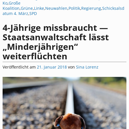
Ko
,
Große
Koalition
,
Grüne
,
Linke
,
Neuwahlen
,
Politik
,
Regierung
,
Schicksalsd
atum 4. März
,
SPD
4-Jährige missbraucht —
Staatsanwaltschaft lässt
„Minderjährigen“
weiterflüchten
Veröffentlicht am
21. Januar 2018
von
Sina Lorenz