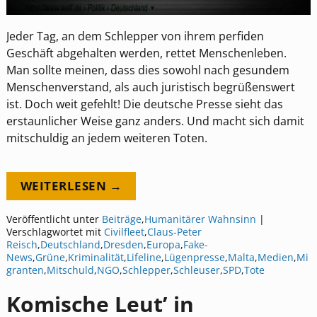
Jeder Tag, an dem Schlepper von ihrem perfiden
Geschäft abgehalten werden, rettet Menschenleben.
Man sollte meinen, dass dies sowohl nach gesundem
Menschenverstand, als auch juristisch begrüßenswert
ist. Doch weit gefehlt! Die deutsche Presse sieht das
erstaunlicher Weise ganz anders. Und macht sich damit
mitschuldig an jedem weiteren Toten.
WEITERLESEN →
Veröffentlicht unter
Beiträge
,
Humanitärer Wahnsinn
|
Verschlagwortet mit
Civilfleet
,
Claus-Peter
Reisch
,
Deutschland
,
Dresden
,
Europa
,
Fake-
News
,
Grüne
,
Kriminalität
,
Lifeline
,
Lügenpresse
,
Malta
,
Medien
,
Mi
granten
,
Mitschuld
,
NGO
,
Schlepper
,
Schleuser
,
SPD
,
Tote
Komische Leut’ in