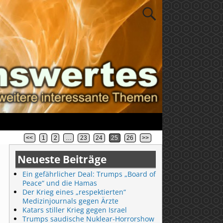
<<
1
2
…
23
24
25
26
>>
Neueste Beiträge
Ein gefährlicher Deal: Trumps „Board of
Peace“ und die Hamas
Der Krieg eines „respektierten“
Medizinjournals gegen Ärzte
Katars stiller Krieg gegen Israel
Trumps saudische Nuklear-Horrorshow