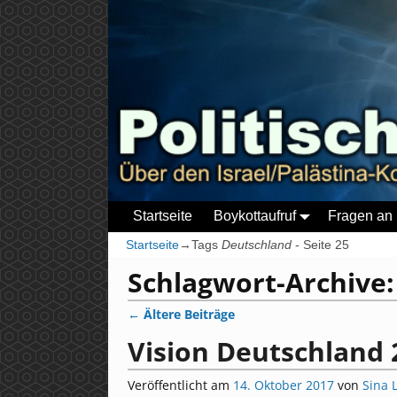
Startseite
Boykottaufruf
Fragen an 
Startseite
→Tags
Deutschland
- Seite 25
Schlagwort-Archive
←
Ältere Beiträge
Artikelnavigation
Vision Deutschland 
Veröffentlicht am
14. Oktober 2017
von
Sina 