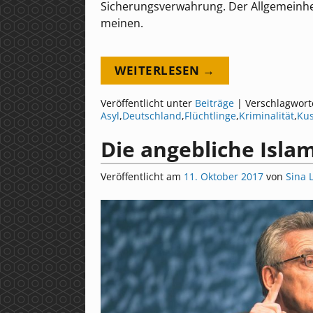
Sicherungsverwahrung. Der Allgemeinhei
meinen.
WEITERLESEN →
Veröffentlicht unter
Beiträge
|
Verschlagwort
Asyl
,
Deutschland
,
Flüchtlinge
,
Kriminalität
,
Kus
Die angebliche Isla
Veröffentlicht am
11. Oktober 2017
von
Sina 