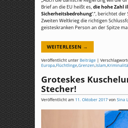
„Auch die dänische Regierung will die G
Brief an die EU heißt es,
die hohe Zahl i
Sicherheitsbedrohung‘
.“, berichtet d
Zweiten Weltkrieg die richtigen Schluss
geisteskranken Person an der Spitze mau
WEITERLESEN →
Veröffentlicht unter
Beiträge
|
Verschlagwort
Europa
,
Flüchtlinge
,
Grenzen
,
Islam
,
Kriminalitä
Groteskes Kuschelur
Stecher!
Veröffentlicht am
11. Oktober 2017
von
Sina 