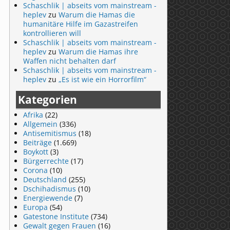
Schaschlik | abseits vom mainstream -
heplev
zu
Warum die Hamas die
humanitäre Hilfe im Gazastreifen
kontrollieren will
Schaschlik | abseits vom mainstream -
heplev
zu
Warum die Hamas ihre
Waffen nicht behalten darf
Schaschlik | abseits vom mainstream -
heplev
zu
„Es ist wie ein Horrorfilm“
Kategorien
Afrika
(22)
Allgemein
(336)
Antisemitismus
(18)
Beiträge
(1.669)
Boykott
(3)
Bürgerrechte
(17)
Corona
(10)
Deutschland
(255)
Dschihadismus
(10)
Energiewende
(7)
Europa
(54)
Gatestone Institute
(734)
Gewalt gegen Frauen
(16)