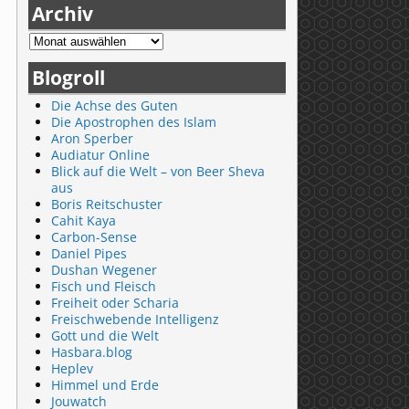
Archiv
Blogroll
Die Achse des Guten
Die Apostrophen des Islam
Aron Sperber
Audiatur Online
Blick auf die Welt – von Beer Sheva
aus
Boris Reitschuster
Cahit Kaya
Carbon-Sense
Daniel Pipes
Dushan Wegener
Fisch und Fleisch
Freiheit oder Scharia
Freischwebende Intelligenz
Gott und die Welt
Hasbara.blog
Heplev
Himmel und Erde
Jouwatch