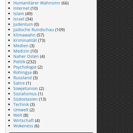
Humanitärer Wahnsinn
(66)
Internet
(10)
Islam
(49)
Israel
(34)
Judentum
(0)
Jüdische Rundschau
(109)
Klimawahn
(57)
Kriminalität
(73)
Medien
(3)
Medizin
(10)
Naher Osten
(4)
Politik
(232)
Psychologie
(2)
Rohingya
(8)
Russland
(3)
Satire
(1)
Sowjetunion
(2)
Sozialismus
(1)
Südostasien
(13)
Technik
(3)
Umwelt
(2)
Welt
(8)
Wirtschaft
(4)
Wokeness
(6)