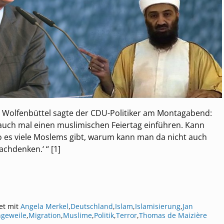
in Wolfenbüttel sagte der CDU-Politiker am Montagabend:
r auch mal einen muslimischen Feiertag einführen. Kann
o es viele Moslems gibt, warum kann man da nicht auch
chdenken.‘ “ [1]
et mit
Angela Merkel
,
Deutschland
,
Islam
,
Islamisierung
,
Jan
ngeweile
,
Migration
,
Muslime
,
Politik
,
Terror
,
Thomas de Maizière