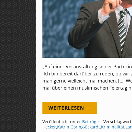
„Auf einer Veranstaltung seiner Partei 
‚Ich bin bereit darüber zu reden, ob wi
man gerne vielleicht mal machen. […] W
mal über einen muslimischen Feiertag na
WEITERLESEN →
Veröffentlicht unter
Beiträge
|
Verschlagwort
Hecker
,
Katrin Göring-Eckardt
,
Kriminalität
,
La