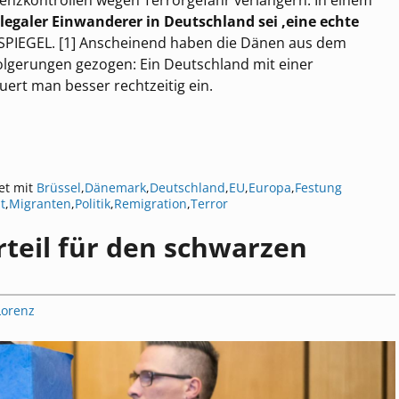
renzkontrollen wegen Terrorgefahr verlängern. In einem
llegaler Einwanderer in Deutschland sei ‚eine echte
er SPIEGEL. [1] Anscheinend haben die Dänen aus dem
folgerungen gezogen: Ein Deutschland mit einer
ert man besser rechtzeitig ein.
et mit
Brüssel
,
Dänemark
,
Deutschland
,
EU
,
Europa
,
Festung
t
,
Migranten
,
Politik
,
Remigration
,
Terror
teil für den schwarzen
Lorenz