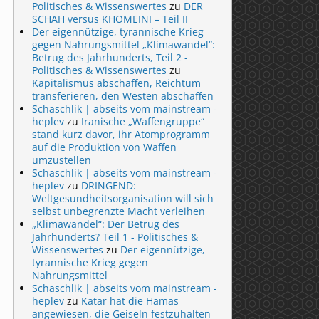
Politisches & Wissenswertes
zu
DER
SCHAH versus KHOMEINI – Teil II
Der eigennützige, tyrannische Krieg
gegen Nahrungsmittel „Klimawandel“:
Betrug des Jahrhunderts, Teil 2 -
Politisches & Wissenswertes
zu
Kapitalismus abschaffen, Reichtum
transferieren, den Westen abschaffen
Schaschlik | abseits vom mainstream -
heplev
zu
Iranische „Waffengruppe“
stand kurz davor, ihr Atomprogramm
auf die Produktion von Waffen
umzustellen
Schaschlik | abseits vom mainstream -
heplev
zu
DRINGEND:
Weltgesundheitsorganisation will sich
selbst unbegrenzte Macht verleihen
„Klimawandel“: Der Betrug des
Jahrhunderts? Teil 1 - Politisches &
Wissenswertes
zu
Der eigennützige,
tyrannische Krieg gegen
Nahrungsmittel
Schaschlik | abseits vom mainstream -
heplev
zu
Katar hat die Hamas
angewiesen, die Geiseln festzuhalten