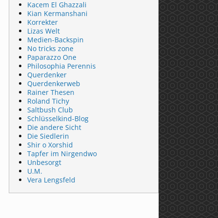
Kacem El Ghazzali
Kian Kermanshani
Korrekter
Lizas Welt
Medien-Backspin
No tricks zone
Paparazzo One
Philosophia Perennis
Querdenker
Querdenkerweb
Rainer Thesen
Roland Tichy
Saltbush Club
Schlüsselkind-Blog
Die andere Sicht
Die Siedlerin
Shir o Xorshid
Tapfer im Nirgendwo
Unbesorgt
U.M.
Vera Lengsfeld