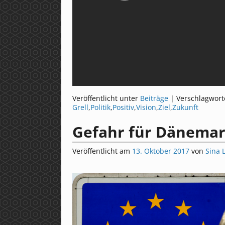
Veröffentlicht unter
Beiträge
|
Verschlagwort
Grell
,
Politik
,
Positiv
,
Vision
,
Ziel
,
Zukunft
Gefahr für Dänemar
Veröffentlicht am
13. Oktober 2017
von
Sina 