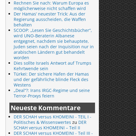
Rechnen Sie nach: Warum Europa es
möglicherweise nicht schaffen wird
Der Hamas‘ neuester Trick: Aus der
Regierung ausscheiden, die Waffen
behalten
SCOOP: „Lesen Sie Geschichtsbücher“,
wird UNO-Beraterin Albanese
entgegnet, nachdem sie behauptete,
Juden seien nach der Inquisition nur in
arabischen Ländern gut behandelt
worden
Dies sollte Israels Antwort auf Trumps
Kehrtwende sein
Türkei: Der sichere Hafen der Hamas
und der gefährliche blinde Fleck des
Westens
„Deal“?: Irans IRGC-Regime und seine
Terror-Proxys feiern
Neueste Kommentare
DER SCHAH versus KHOMEINI - TEIL I -
Politisches & Wissenswertes
zu
DER
SCHAH versus KHOMEINI – Teil II
DER SCHAH versus KHOMEINI - Teil III -