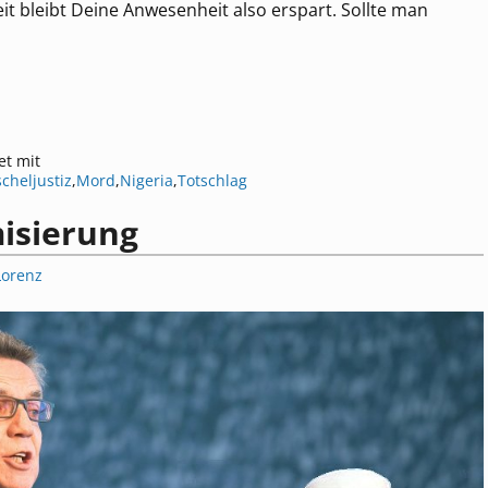
t bleibt Deine Anwesenheit also erspart. Sollte man
et mit
cheljustiz
,
Mord
,
Nigeria
,
Totschlag
misierung
Lorenz